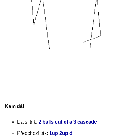
Kam dál
Další trik:
2 balls out of a 3 cascade
Předchozí trik:
1up 2up d