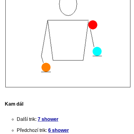
Kam dál
Další trik:
7 shower
Předchozí trik:
6 shower