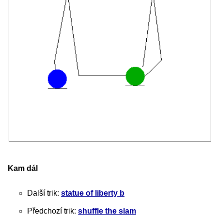
Kam dál
Další trik:
statue of liberty b
Předchozí trik:
shuffle the slam