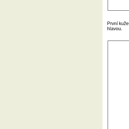
První kuže
hlavou.