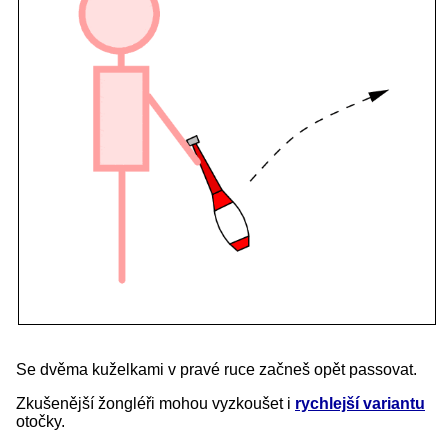
Se dvěma kuželkami v pravé ruce začneš opět passovat.
Zkušenější žongléři mohou vyzkoušet i
rychlejší variantu
otočky.