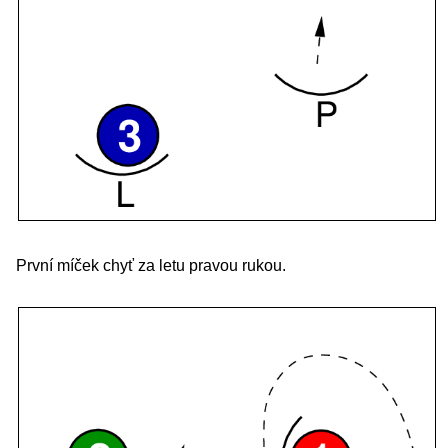
První míček chyť za letu pravou rukou.