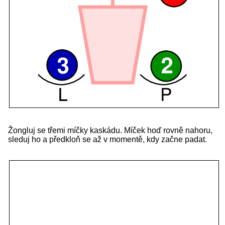
Žongluj se třemi míčky kaskádu. Míček hoď rovně nahoru,
sleduj ho a předkloň se až v momentě, kdy začne padat.