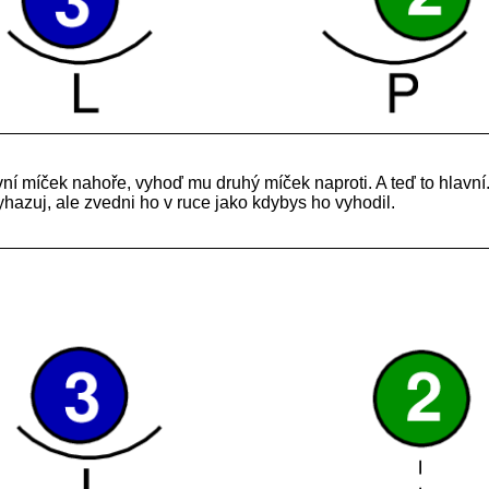
vní míček nahoře, vyhoď mu druhý míček naproti. A teď to hlavní.
hazuj, ale zvedni ho v ruce jako kdybys ho vyhodil.