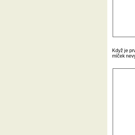
Když je pr
míček nevy