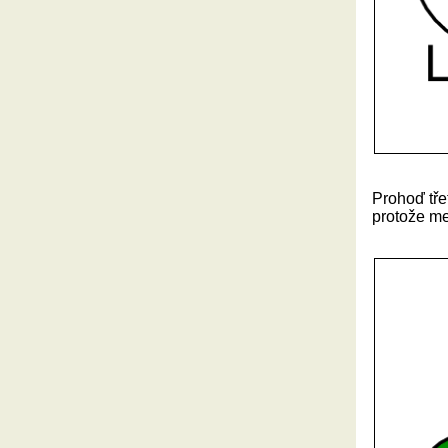
Prohoď tře
protože me