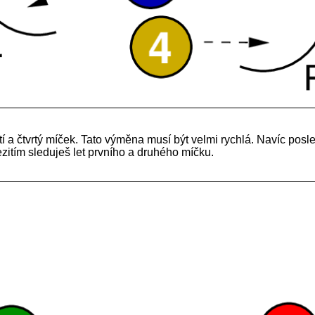
tí a čtvrtý míček. Tato výměna musí být velmi rychlá. Navíc posl
zitím sleduješ let prvního a druhého míčku.