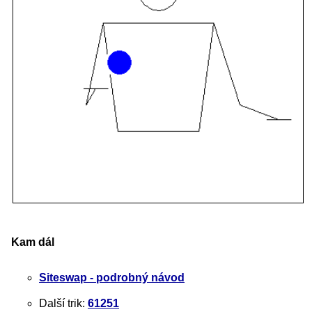
Kam dál
Siteswap - podrobný návod
Další trik:
61251