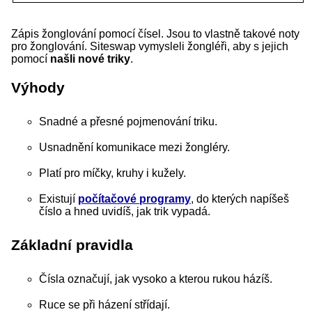
Zápis žonglování pomocí čísel. Jsou to vlastně takové noty
pro žonglování. Siteswap vymysleli žongléři, aby s jejich
pomocí
našli nové triky
.
Výhody
Snadné a přesné pojmenování triku.
Usnadnění komunikace mezi žongléry.
Platí pro míčky, kruhy i kužely.
Existují
počítačové programy
, do kterých napíšeš
číslo a hned uvidíš, jak trik vypadá.
Základní pravidla
Čísla označují, jak vysoko a kterou rukou házíš.
Ruce se při házení střídají.