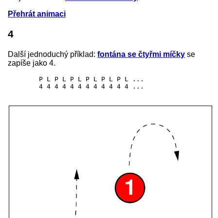
Přehrát animaci
4
Další jednoduchý příklad:
fontána se čtyřmi míčky
se
zapíše jako 4.
	P L P L P L P L P L P L ...
