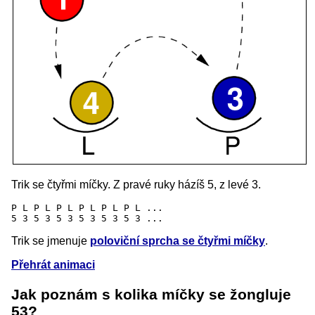
Trik se čtyřmi míčky. Z pravé ruky házíš 5, z levé 3.
P L P L P L P L P L P L ...

Trik se jmenuje
poloviční sprcha se čtyřmi míčky
.
Přehrát animaci
Jak poznám s kolika míčky se žongluje
53?