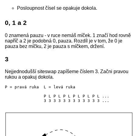
Posloupnost čísel se opakuje dokola.
0, 1 a 2
0 znamená pauzu - v ruce nemáš míček. 1 značí hod rovně
napříč a 2 je podobná 0, pauza. Rozdíl je v tom, že 0 je
pauza bez míčku, 2 je pauza s míčkem, držení.
3
Nejjednodušší siteswap zapíšeme číslem 3. Začni pravou
rukou a opakuj dokola.
P = pravá ruka  L = levá ruka

		P L P L P L P L P L P L ...
