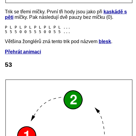
Trik se třemi míčky. První tři hody jsou jako při
kaskádě s
pěti
míčky. Pak následují dvě pauzy bez míčku (0).
P L P L P L P L P L P L ...

Většina žonglérů zná tento trik pod názvem
blesk
.
Přehrát animaci
53