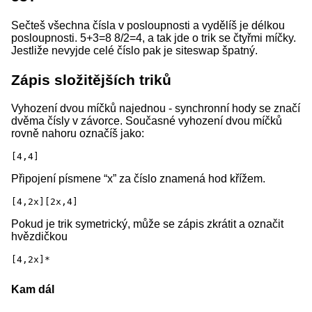
Sečteš všechna čísla v posloupnosti a vydělíš je délkou
posloupnosti. 5+3=8 8/2=4, a tak jde o trik se čtyřmi míčky.
Jestliže nevyjde celé číslo pak je siteswap špatný.
Zápis složitějších triků
Vyhození dvou míčků najednou - synchronní hody se značí
dvěma čísly v závorce. Současné vyhození dvou míčků
rovně nahoru označíš jako:
Připojení písmene “x” za číslo znamená hod křížem.
Pokud je trik symetrický, může se zápis zkrátit a označit
hvězdičkou
Kam dál