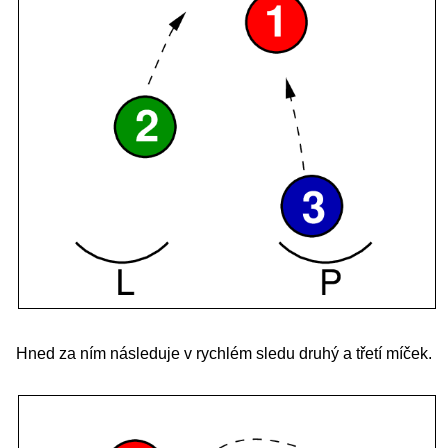
Hned za ním následuje v rychlém sledu druhý a třetí míček.