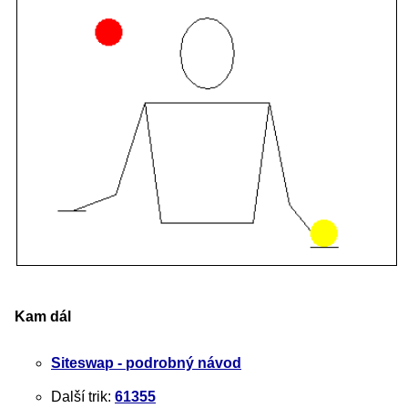
Kam dál
Siteswap - podrobný návod
Další trik:
61355