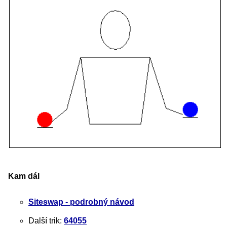
Kam dál
Siteswap - podrobný návod
Další trik:
64055