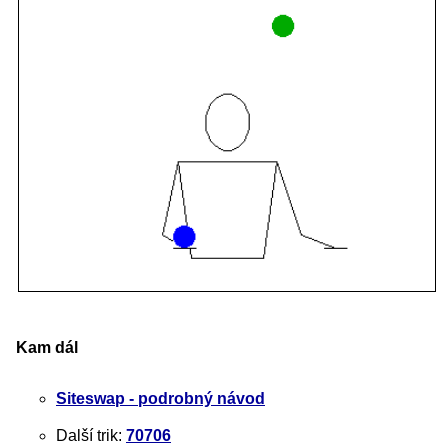
Kam dál
Siteswap - podrobný návod
Další trik:
70706