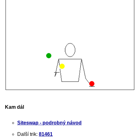
Kam dál
Siteswap - podrobný návod
Další trik:
81461