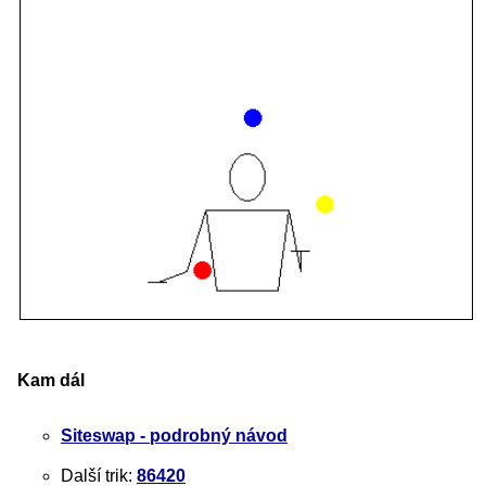
Kam dál
Siteswap - podrobný návod
Další trik:
86420