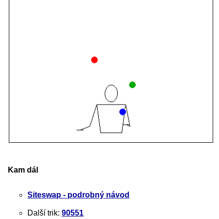
Kam dál
Siteswap - podrobný návod
Další trik:
90551