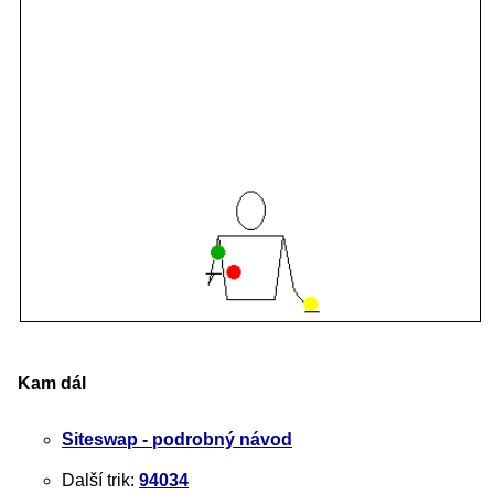
Kam dál
Siteswap - podrobný návod
Další trik:
94034