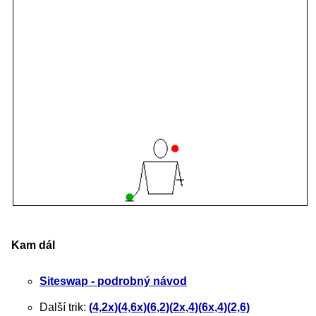
Kam dál
Siteswap - podrobný návod
Další trik:
(4,2x)(4,6x)(6,2)(2x,4)(6x,4)(2,6)