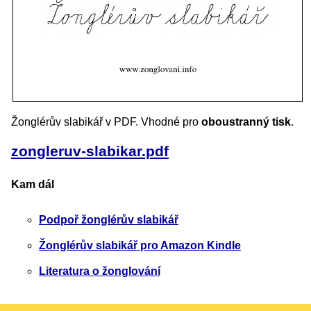
Žonglérův slabikář v PDF. Vhodné pro
oboustranný tisk
.
zongleruv-slabikar.pdf
Kam dál
Podpoř žonglérův slabikář
Žonglérův slabikář pro Amazon Kindle
Literatura o žonglování