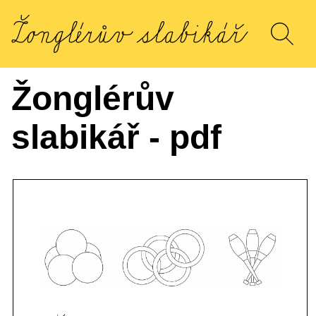
Žonglérův
slabikář - pdf