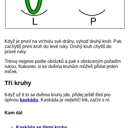
Když je první na vrcholu své dráhy, vyhoď druhý kruh. Pak
zachytíš první kruh do levé ruky. Druhý kruh chytíš do
pravé ruky.
Trénuj nejprve podle obrázků a pak s obráceným pořadím
rukou. Nakonec si ke dvěma kruhům můžeš přidat jeden
míček.
Tři kruhy
Když už ti to se dvěma kruhy jde, přidej ještě třetí pro
úplnou
kaskádu
. Kaskáda je nejlehčí trik, začni s ní.
Kam dál
Kaskáda se třemi kruhy