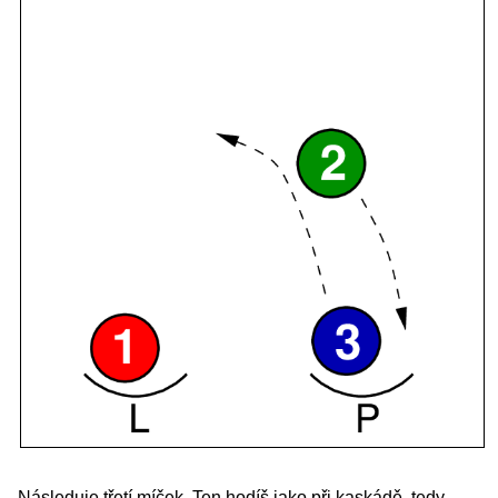
Následuje třetí míček. Ten hodíš jako při kaskádě, tedy