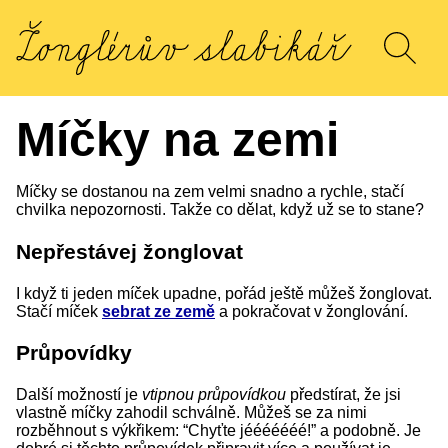
Míčky na zemi
Míčky se dostanou na zem velmi snadno a rychle, stačí
chvilka nepozornosti. Takže co dělat, když už se to stane?
Nepřestávej žonglovat
I když ti jeden míček upadne, pořád ještě můžeš žonglovat.
Stačí míček
sebrat ze země
a pokračovat v žonglování.
Průpovídky
Další možností je
vtipnou průpovídkou
předstírat, že jsi
vlastně míčky zahodil schválně. Můžeš se za nimi
rozběhnout s výkřikem: “Chyťte jééééééé!” a podobně. Je