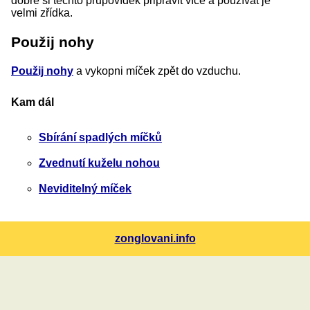
dobré si těchto průpovídek připravit více a používat je
velmi zřídka.
Použij nohy
Použij nohy
a vykopni míček zpět do vzduchu.
Kam dál
Sbírání spadlých míčků
Zvednutí kuželu nohou
Neviditelný míček
zonglovani.info