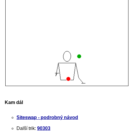
Kam dál
Siteswap - podrobný návod
Další trik:
90303