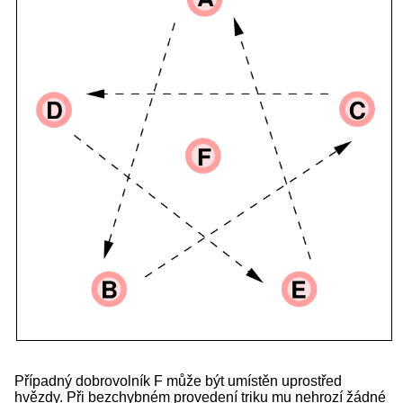
Případný dobrovolník F může být umístěn uprostřed
hvězdy. Při bezchybném provedení triku mu nehrozí žádné