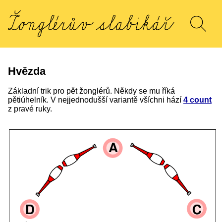
Hvězda
Základní trik pro pět žonglérů. Někdy se mu říká
pětiúhelník. V nejjednodušší variantě všíchni hází
4 count
z pravé ruky.