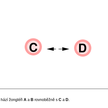
 hází žongléři
A
a
B
rovnoběžně s
C
a
D
.