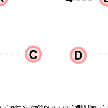
nové pozice. Vzdálenější dvojice se k sobě přiblíží. Naopak žo