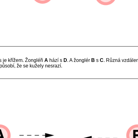
 je křížem. Žongléři
A
hází s
D
. A žonglér
B
s
C
. Různá vzdále
působí, že se kužely nesrazí.