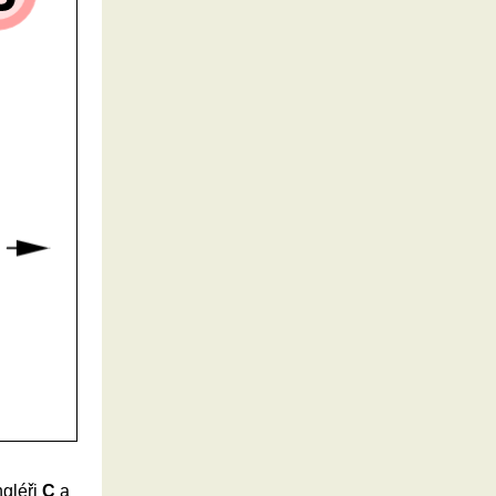
ngléři
C
a