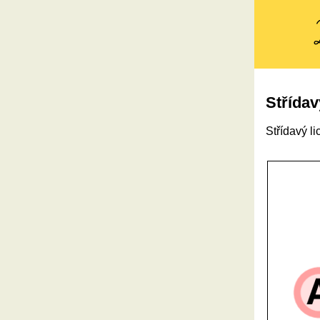
Střídav
Střídavý l