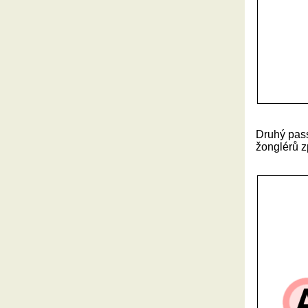
Druhý pass
žonglérů z