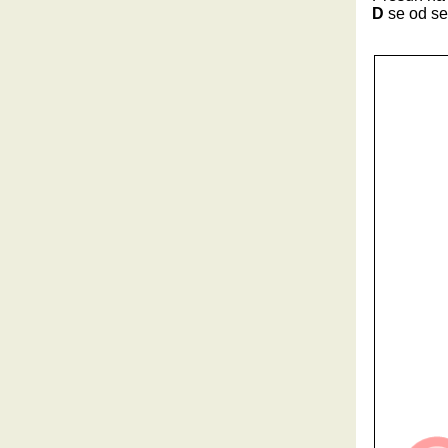
D
se od se