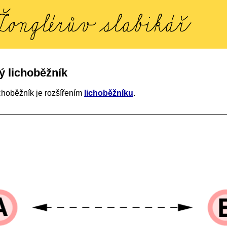
ý lichoběžník
ichoběžník je rozšířením
lichoběžníku
.